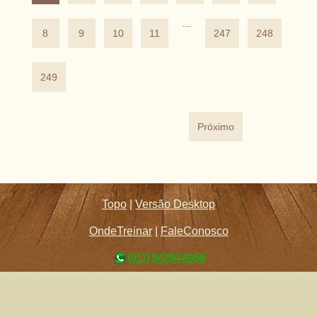
...
8
9
10
11
247
248
249
Próximo
Topo
|
Versão Desktop
OndeTreinar
|
FaleConosco
(011) 94294-8956